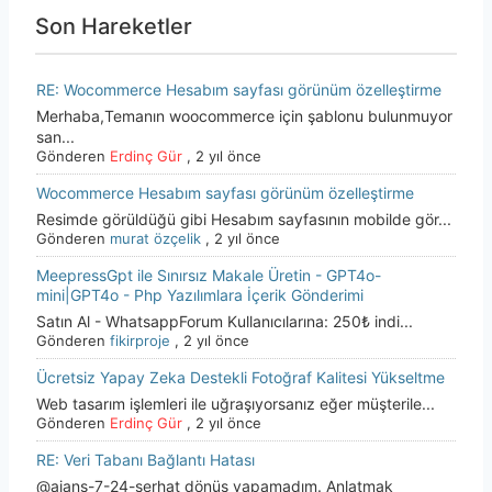
Son Hareketler
RE: Wocommerce Hesabım sayfası görünüm özelleştirme
Merhaba,Temanın woocommerce için şablonu bulunmuyor
san...
Gönderen
Erdinç Gür
,
2 yıl önce
Wocommerce Hesabım sayfası görünüm özelleştirme
Resimde görüldüğü gibi Hesabım sayfasının mobilde gör...
Gönderen
murat özçelik
,
2 yıl önce
MeepressGpt ile Sınırsız Makale Üretin - GPT4o-
mini|GPT4o - Php Yazılımlara İçerik Gönderimi
Satın Al - Whatsapp​ Forum Kullanıcılarına: 250₺ indi...
Gönderen
fikirproje
,
2 yıl önce
Ücretsiz Yapay Zeka Destekli Fotoğraf Kalitesi Yükseltme
Web tasarım işlemleri ile uğraşıyorsanız eğer müşterile...
Gönderen
Erdinç Gür
,
2 yıl önce
RE: Veri Tabanı Bağlantı Hatası
@ajans-7-24-serhat dönüş yapamadım. Anlatmak